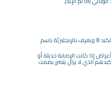
 ثم الإيدز.
هو أشد أنواع عدوى الكبد خطورة وأكثرها شيوعًا في العالم، يسببه فيروس التهاب الكبد B ويعرف بالإنجليزيَّة باسم
عراض إذا كانت الإصابة حديثة أو
بدهم الذي لا يزال يتضرر بصمت