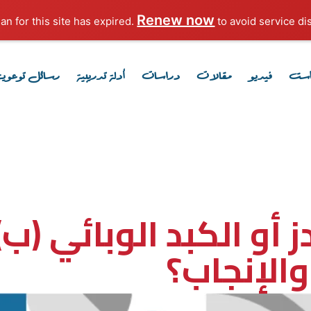
Renew now
to avoid service dis
است
فيديو
مقالات
دراسات
أدلة تدريبية
رسائل توعوية
أو الكبد الوبائي (ب)
والإنجاب؟