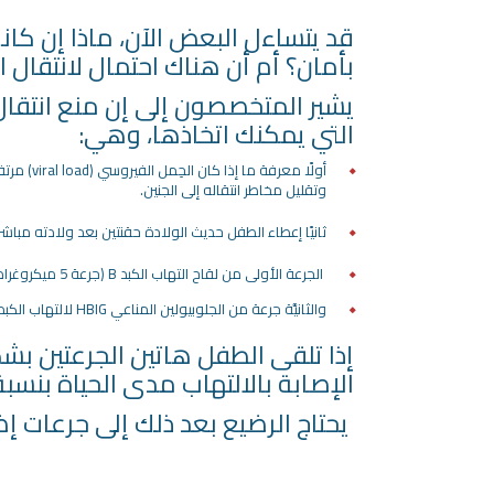
قد يتساءل البعض الآن، ماذا إن كا
بأمان؟ أم أن هناك احتمال لانتقال 
يشير المتخصصون إلى إن منع انتقا
التي يمكنك اتخاذها، وهي:
أولًا م
وتقليل مخاطر انتقاله إلى الجنين.
ثانيًا إعطاء الطفل حديث الولادة حقنتين بعد ولادته مباش
الجرعة الأولى من لقاح التهاب الكبد B (جرعة 5 ميكروغرام)
والثانيَّة جرعة من الجلوبيولين المناعي HBIG لالتهاب الكبد B (جرعة 0.5 مل).
إذا تلقى الطفل هاتين الجرعتين بشك
الإصابة بالالتهاب مدى الحياة بنسبة تصل إلى 
يحتاج الرضيع بعد ذلك إلى جرعات إض