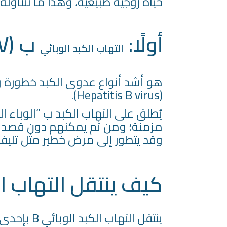
حياة زوجيَّة طبيعيَّة، وهذا ما نتناوله تفص
أولًا:
ب (HBV)
التهاب الكبد الوبائي
(Hepatitis B virus).
يُطلق على التهاب الكبد ب “الوباء 
مزمنة؛ ومن ثم يمكنهم دون قصد نش
وقد يتطور إلى مرض خطير مثل تليف 
كيف ينتقل التهاب ال
ينتقل التهاب الكبد الوبائي B بإحدى طريقتين، هما: