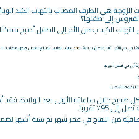
نت الزوجة هي الطرف المصاب بالتهاب الكبد الوب
الفيروس إلى طفلها؟
ل التهاب الكبد ب من الأم إلى الطفل أصبح ممكن
عرفة ما إذا كان الحِمل الفيروسي (viral load) مرتفعًا في دم الأم؛ لأنه إذا كان مرتفعًا فقد يصف الطبيب المتابع
رةً أي في نفس اليوم:
ل صحيح خلال ساعاته الأولى بعد الولادة، فقد أص
95٪ تقريبًا.
افيَّة من اللقاح في عمر شهر ثم ستة أشهر لضمان