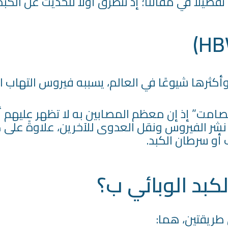
يلًا في مقالنا؛ إذ نتطرق أولًا للحديث عن الكبد الوبائي (B)
الصامت” إذ إن معظم المصابين به لا تظهر عليهم أ
ر الفيروس ونقل العدوى للآخرين، علاوةً على ك
أو سرطان الكبد.
كبد الوبائي ب؟