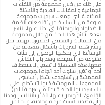
على ذلك من خلال مجموعة من اللقاءات
الجماعية والمقابلات الفردية والأسئلة
المكتوبة التي جمعت سرديات مجموعة
منوعة من النساء ضمن تقاطعات أنظمة
الاضطهاد والهيمنة التي بحثنا عنها، لننشر
بعدها نتائج هذا البحث من خلال مجموعة
من المقالات والقصص المصورة، بهدف نقل
ونشر هذه السرديات بأشكال متعددة من
الوسائط التي يمكنها الوصول إلى فئات
متنوعة من المجتمع وفتح باب النقاش
معها.هذه السلسلة لا تسعى لاستعطاف
أحد أو تغيير سلوك أحد اتجاه المجموعات
المهمشة بل تستهدف بشكل أساسي
المجموعات المهمشة ذاتها لتستحثها على
بناء سردياتها الخاصة بدلاً من سردية الآخر(
القامع/ المهيمن) عنها، لتذكر بأننا لسنا وحدنا
وأن قصصنا ليست فردية وخاصة، و بحثاً عن