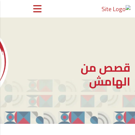
قصص من
الهامش