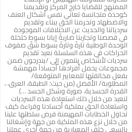
الممنهج للقضايا خارج المركز وتقديمنا
كوحدة متجانسة تعاني نفس أشكال العنف
والاضطهاد وتحرمنا الحق ببناء وتقديم
سردياتنا والحديث عن الاختلافات الموجودة
في قصصنا وتجاربنا ضاربةً إيانا بسوط خلخلة
الوحدة الوطنية تارةً وتارةً بسوط شقّ صفوف
الحراكات في هذه السلسلة نعيد تقديم
سرديات لأشخاص ينتمون إلى /يندرجون ضمن
مجموعات يحمل أفرادها أجساداً مهمشة
بفعل مخالفتها للمعايير المتوقعة/
المطلوبة/ الأفضل (من حيث؛ الطبقة، العرق، ،
القدرة الجسدية، صورة وشكل الجسد …)
لنعيد من خلال ذلك استعادة هذه السرديات
واستعادة الحق بملكية أجسادنا وقراءة كيف
تحاول الخطابات المهيمنة فرض سلطتها علينا
من خلال نزع هذه الملكية من جهة وإشغالنا
بالسعي خلف المعيارية من جهة أخرى عملنا