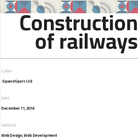
Construction
of railways
CLIENT
SquareSparc Ltd.
DATE
December 11, 2016
SERVICES
Web Design, Web Development