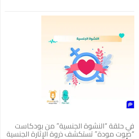
في حلقة “النشوة الجنسية” من بودكاست
“صوت مودة” تستكشف ذروة الإثارة الجنسية