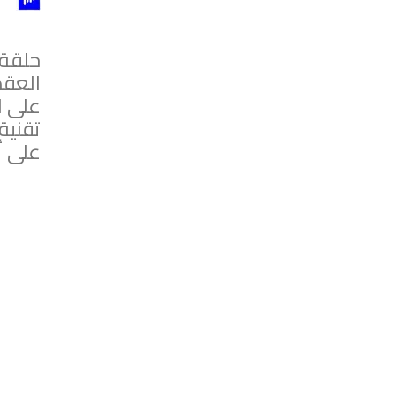
حلقة 
العقم
على ا
على أن