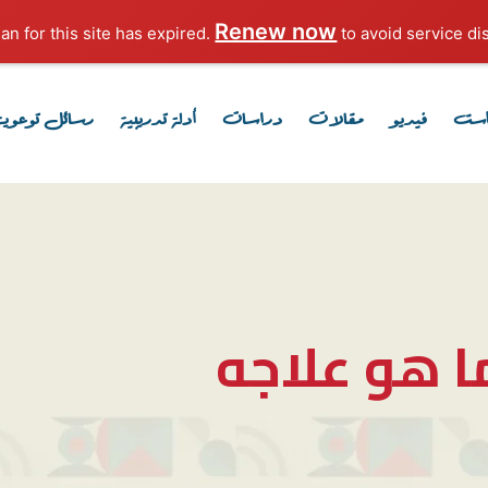
Renew now
to avoid service dis
است
فيديو
مقالات
دراسات
أدلة تدريبية
رسائل توعوية
ا هو علاجه